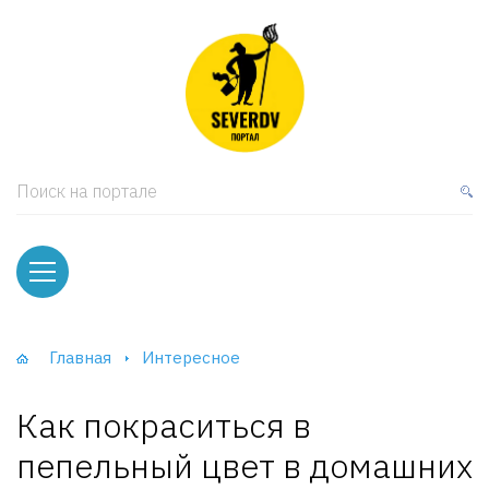
кая мебель
ки и Стеллажи
лы
Поиск на портале
вати
оды и тумбы
ваны
Главная
Интересное
фы и Шкафы-Купе
Как покраситься в
пепельный цвет в домашних