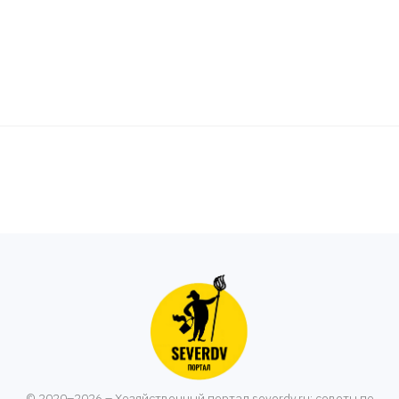
© 2020–2026 – Хозяйственный портал severdv.ru: советы по