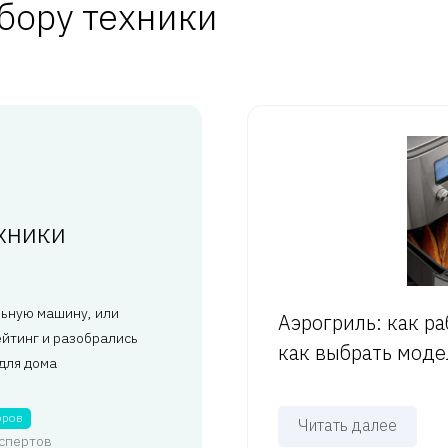
бору техники
хники
льную машину, или
Аэрогриль: как ра
йтинг и разобрались
как выбрать моде
для дома
оров
Читать далее
кспертов