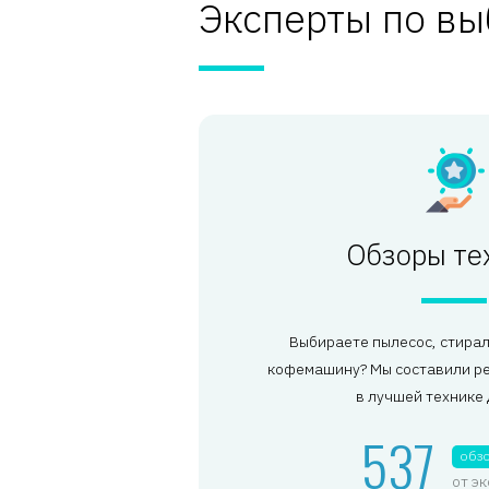
Эксперты по вы
Обзоры те
Выбираете пылесос, стира
кофемашину? Мы составили ре
в лучшей технике 
537
обз
от э