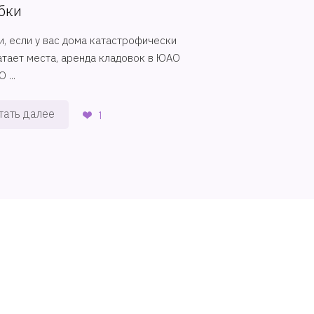
бки
и, если у вас дома катастрофически
атает места, аренда кладовок в ЮАО
 ...
тать далее
1