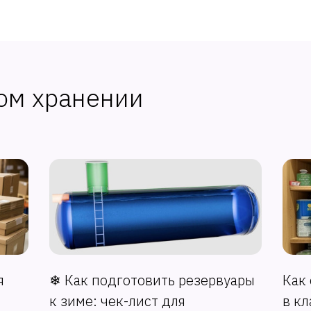
ом хранении
я
❄ Как подготовить резервуары
Как
к зиме: чек-лист для
в кл