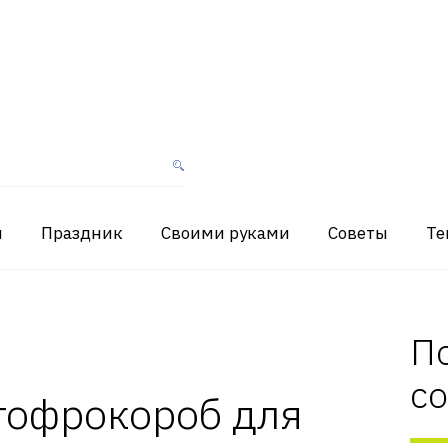
я
Праздник
Своими руками
Советы
Те
П
с
гофрокороб для