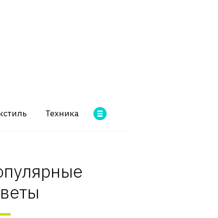
кстиль
Техника
опулярные
оветы