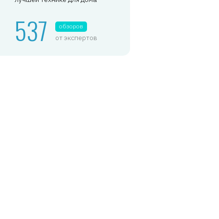
537
обзоров
от экспертов