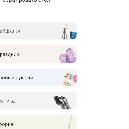
айфхаки
раздник
воими руками
ехника
борка