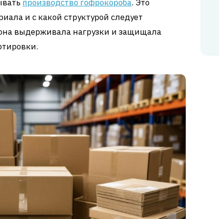
тывать
производство гофрокороба
. Это
риала и с какой структурой следует
 она выдерживала нагрузки и защищала
ртировки.