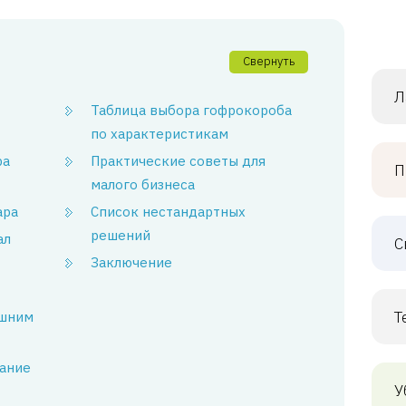
Свернуть
Л
Таблица выбора гофрокороба
по характеристикам
ра
Практические советы для
П
малого бизнеса
ара
Список нестандартных
решений
ал
С
Заключение
Т
ешним
вание
У