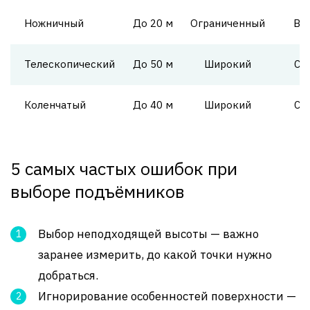
Ножничный
До 20 м
Ограниченный
Вы
Телескопический
До 50 м
Широкий
Ср
Коленчатый
До 40 м
Широкий
Ср
5 самых частых ошибок при
выборе подъёмников
Выбор неподходящей высоты — важно
заранее измерить, до какой точки нужно
добраться.
Игнорирование особенностей поверхности —