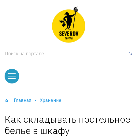
кая мебель
ки и Стеллажи
лы
Поиск на портале
вати
оды и тумбы
ваны
Главная
Хранение
фы и Шкафы-Купе
Как складывать постельное
белье в шкафу