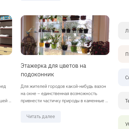
Л
П
Этажерка для цветов на
подоконник
С
ред
Для жителей городов какой-нибудь вазон
на окне – единственная возможность
Т
ей ...
привнести частичку природы в каменные ...
Читать далее
У