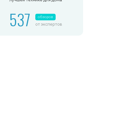
537
обзоров
от экспертов