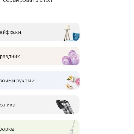
айфхаки
раздник
воими руками
ехника
борка