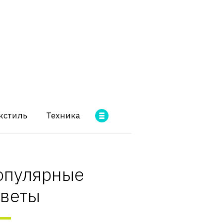
кстиль
Техника
опулярные
оветы