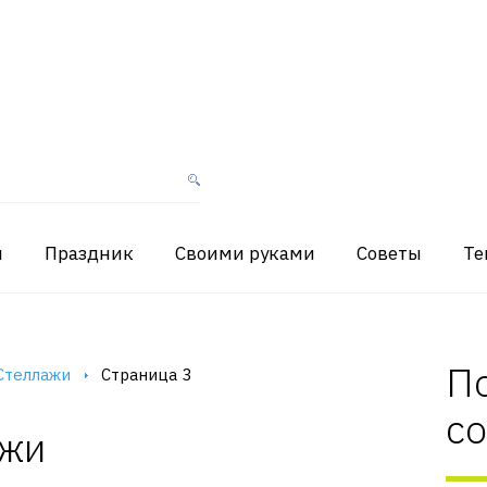
я
Праздник
Своими руками
Советы
Те
П
Стеллажи
Страница 3
с
ажи