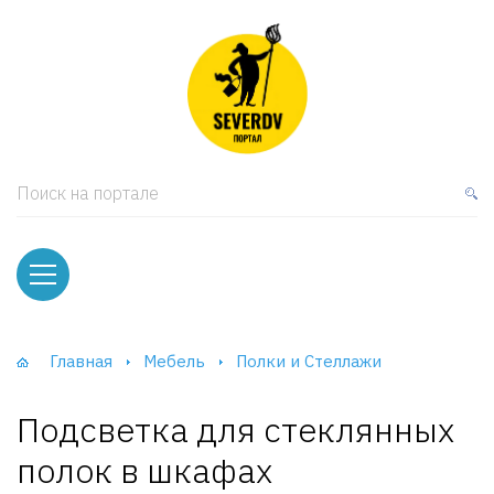
кая мебель
ки и Стеллажи
лы
Поиск на портале
вати
оды и тумбы
ваны
Главная
Мебель
Полки и Стеллажи
фы и Шкафы-Купе
Подсветка для стеклянных
полок в шкафах