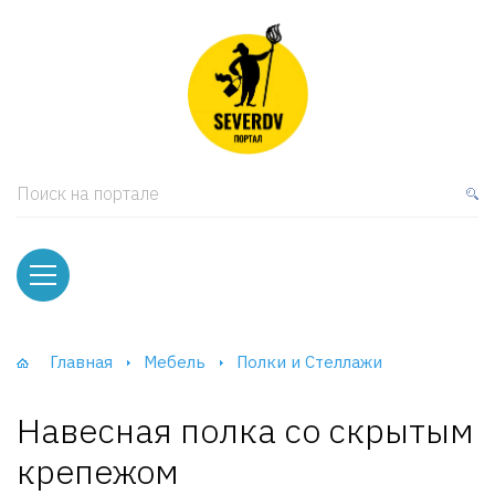
кая мебель
ки и Стеллажи
лы
Поиск на портале
вати
оды и тумбы
ваны
Главная
Мебель
Полки и Стеллажи
фы и Шкафы-Купе
Навесная полка со скрытым
крепежом