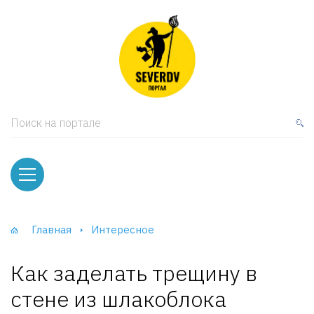
кая мебель
ки и Стеллажи
лы
Поиск на портале
вати
оды и тумбы
ваны
Главная
Интересное
фы и Шкафы-Купе
Как заделать трещину в
стене из шлакоблока