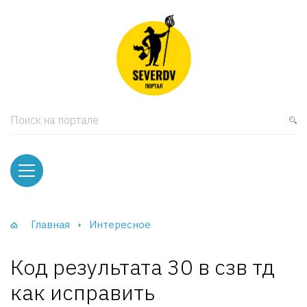
кая мебель
ки и Стеллажи
лы
Поиск на портале
вати
оды и тумбы
ваны
Главная
Интересное
фы и Шкафы-Купе
Код результата 30 в сзв тд
как исправить