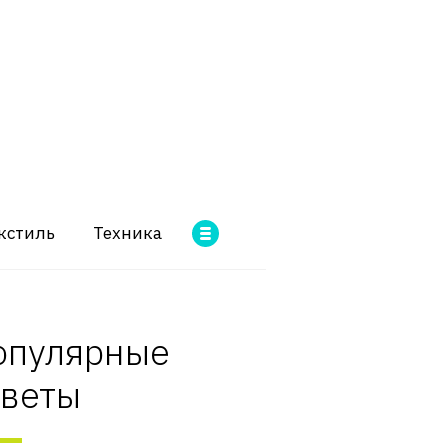
кстиль
Техника
опулярные
оветы