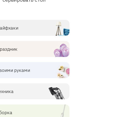
айфхаки
раздник
воими руками
ехника
борка