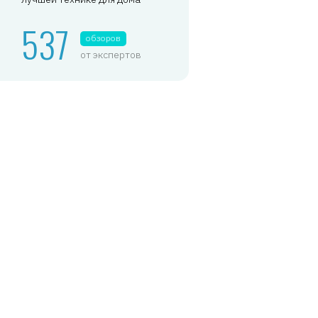
537
обзоров
от экспертов