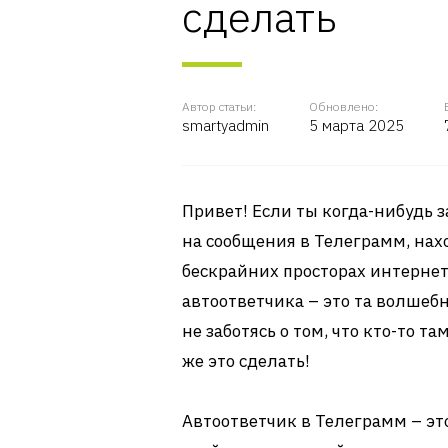
сделать
Автор статьи:
Обновлено:
smartyadmin
5 марта 2025
Привет! Если ты когда-нибудь з
на сообщения в Телеграмм, нах
бескрайних просторах интернета
автоответчика – это та волшебн
не заботясь о том, что кто-то т
же это сделать!
Автоответчик в Телеграмм – это