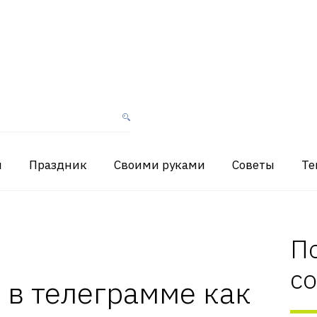
я
Праздник
Своими руками
Советы
Те
П
с
 в телеграмме как