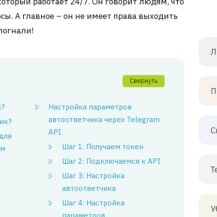
оторый работает 24/7. Он говорит людям, что
осы. А главное – он не имеет права выходить
 погнали!
Л
Свернуть
П
к?
Настройка параметров
автоответчика через Telegram
ик?
С
API
для
Шаг 1: Получаем токен
мм
Шаг 2: Подключаемся к API
Т
Шаг 3: Настройка
автоответчика
Шаг 4: Настройка
У
параметров