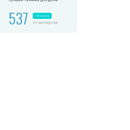
537
обзоров
от экспертов