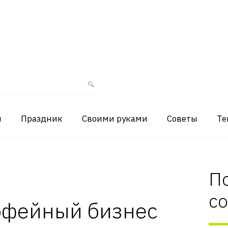
я
Праздник
Своими руками
Советы
Те
П
с
офейный бизнес