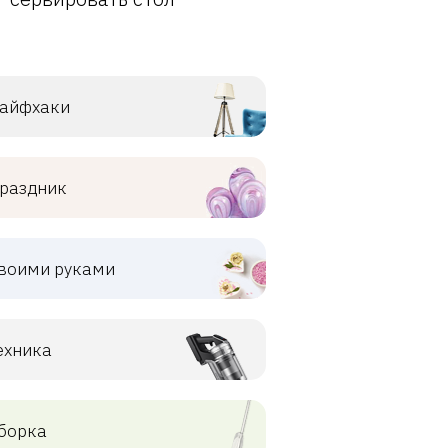
айфхаки
раздник
воими руками
ехника
борка