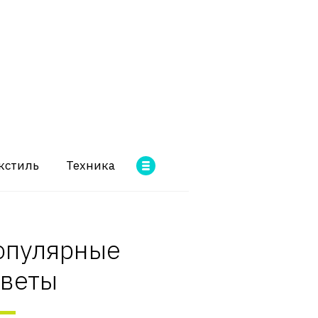
кстиль
Техника
опулярные
оветы