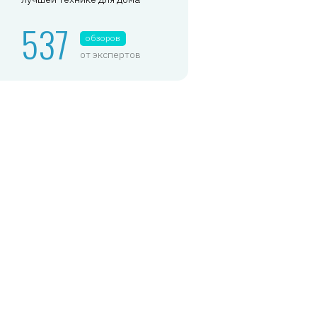
537
обзоров
от экспертов