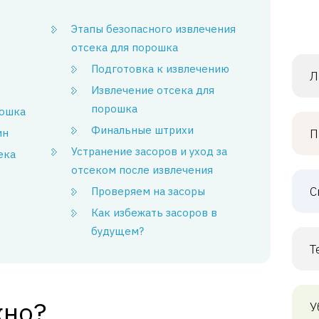
Этапы безопасного извлечения
отсека для порошка
Подготовка к извлечению
Л
Извлечение отсека для
порошка
рошка
Финальные штрихи
ин
П
Устранение засоров и уход за
ека
отсеком после извлечения
С
Проверяем на засоры
Как избежать засоров в
будущем?
Т
жно?
У