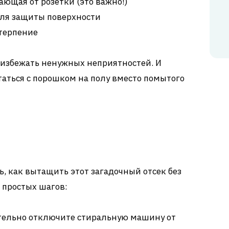
ющая от розетки (это важно!)
для защиты поверхности
 терпение
 избежать ненужных неприятностей. И
таться с порошком на полу вместо помытого
ь, как вытащить этот загадочный отсек без
 простых шагов:
тельно отключите стиральную машину от