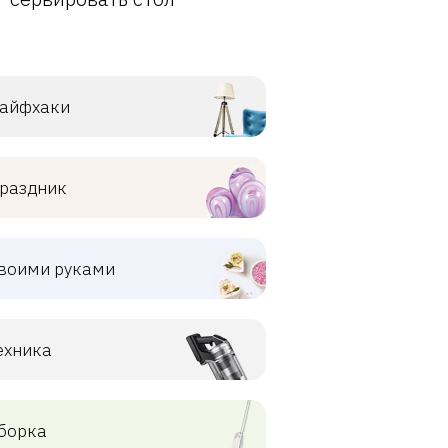
айфхаки
раздник
воими руками
ехника
борка