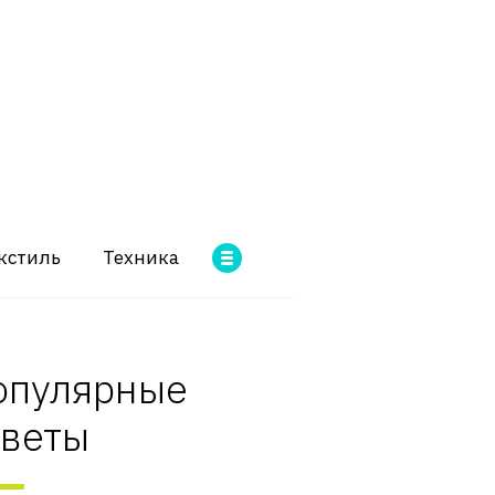
кстиль
Техника
опулярные
оветы