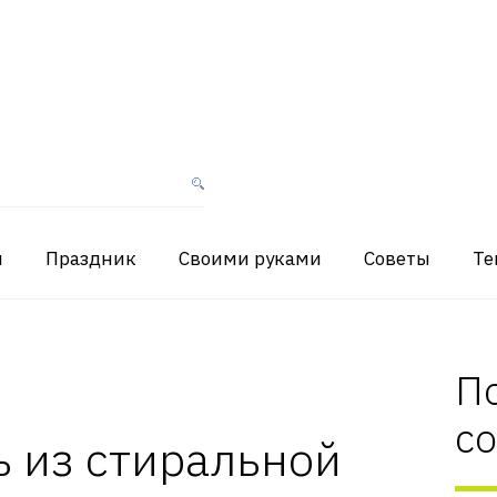
я
Праздник
Своими руками
Советы
Те
П
с
 из стиральной