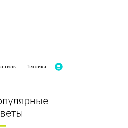
кстиль
Техника
опулярные
оветы