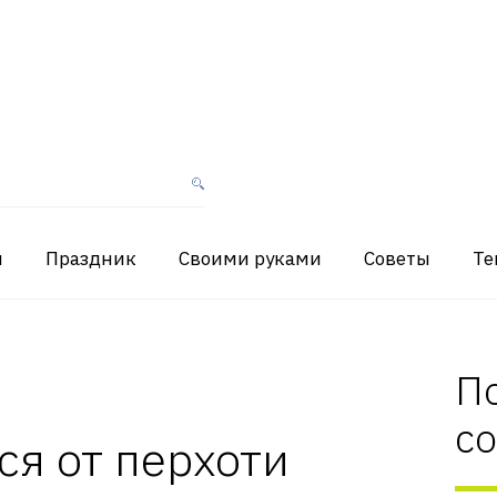
я
Праздник
Своими руками
Советы
Те
П
с
ся от перхоти