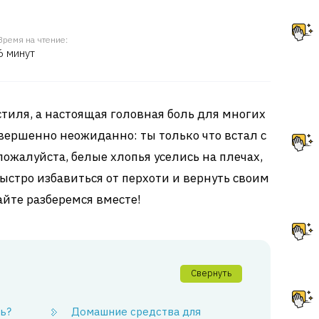
Время на чтение:
6 минут
 стиля, а настоящая головная боль для многих
вершенно неожиданно: ты только что встал с
 пожалуйста, белые хлопья уселись на плечах,
ыстро избавиться от перхоти и вернуть своим
айте разберемся вместе!
Свернуть
ь?
Домашние средства для