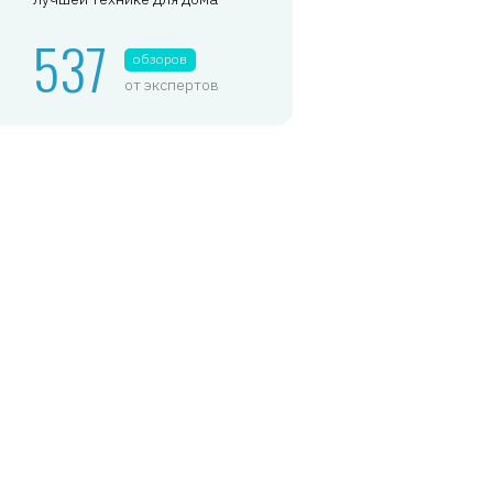
537
обзоров
от экспертов