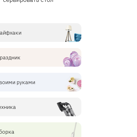
айфхаки
раздник
воими руками
ехника
борка