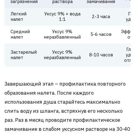
загрязнения
раствора
замачивания
Легкий
Уксус 9% + вода
По
2-3 часа
налет
1:1
уда
Средний
Уксус 9%
Эффек
5-6 часов
налет
неразбавленный
очи
Глу
Застарелый
Уксус 9%
8-10 часов
уда
налет
неразбавленный
отло
Завершающий этап – профилактика повторного
образования налета. После каждого
использования душа старайтесь максимально
слить воду из шланга, встряхнув его несколько
раз. Раз в месяц проводите профилактическое
замачивание в слабом уксусном растворе на 30-40