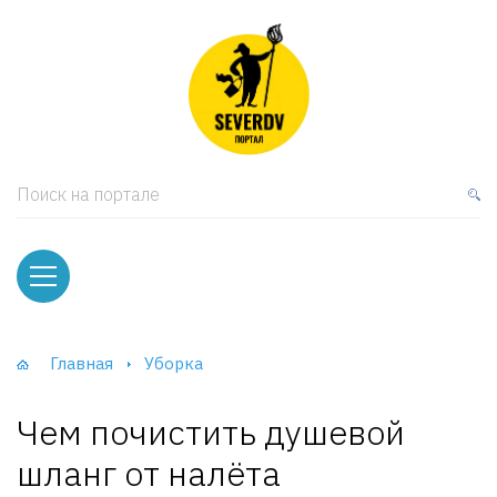
кая мебель
ки и Стеллажи
лы
Поиск на портале
вати
оды и тумбы
ваны
Главная
Уборка
фы и Шкафы-Купе
Чем почистить душевой
шланг от налёта