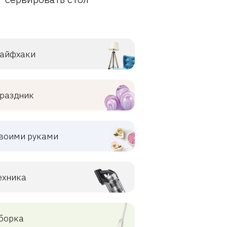
айфхаки
раздник
воими руками
ехника
борка