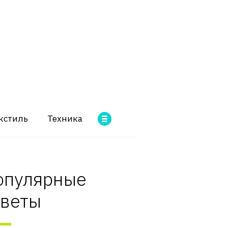
кстиль
Техника
опулярные
оветы