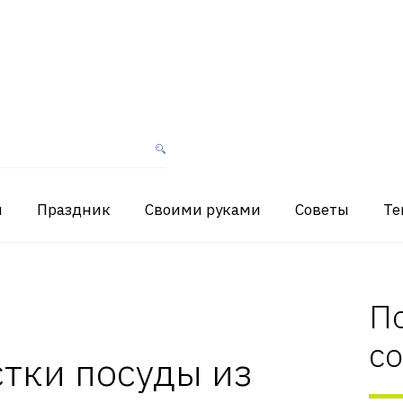
я
Праздник
Своими руками
Советы
Те
П
с
тки посуды из