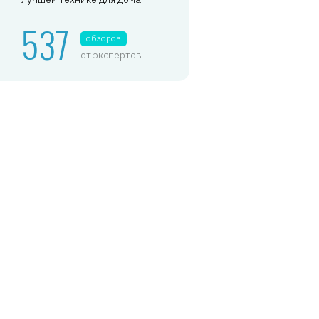
537
обзоров
от экспертов