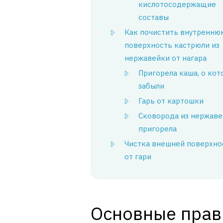
кислотосодержащие
составы
Как почистить внутренню
поверхность кастрюли из
нержавейки от нагара
Пригорела каша, о кот
забыли
Гарь от картошки
Сковорода из нержав
пригорела
Чистка внешней поверхно
от гари
Основные прав