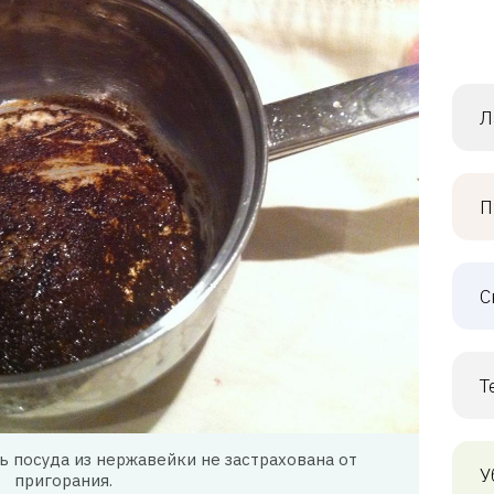
Л
П
С
Т
ь посуда из нержавейки не застрахована от
У
пригорания.