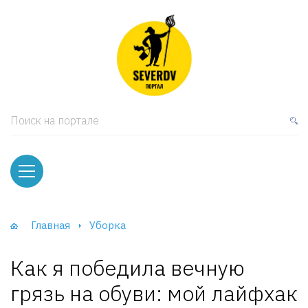
кая мебель
ки и Стеллажи
лы
Поиск на портале
вати
оды и тумбы
ваны
Главная
Уборка
фы и Шкафы-Купе
Как я победила вечную
грязь на обуви: мой лайфхак