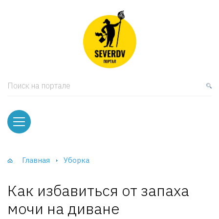
кая мебель
ки и Стеллажи
лы
Поиск на портале
вати
оды и тумбы
ваны
Главная
Уборка
фы и Шкафы-Купе
Как избавиться от запаха
мочи на диване