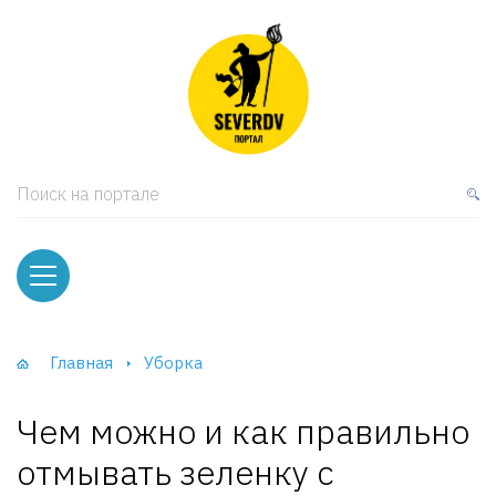
кая мебель
ки и Стеллажи
лы
Поиск на портале
вати
оды и тумбы
ваны
Главная
Уборка
фы и Шкафы-Купе
Чем можно и как правильно
отмывать зеленку с