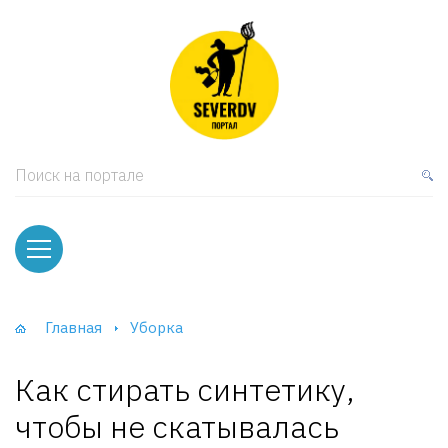
кая мебель
ки и Стеллажи
лы
Поиск на портале
вати
оды и тумбы
ваны
Главная
Уборка
фы и Шкафы-Купе
Как стирать синтетику,
чтобы не скатывалась