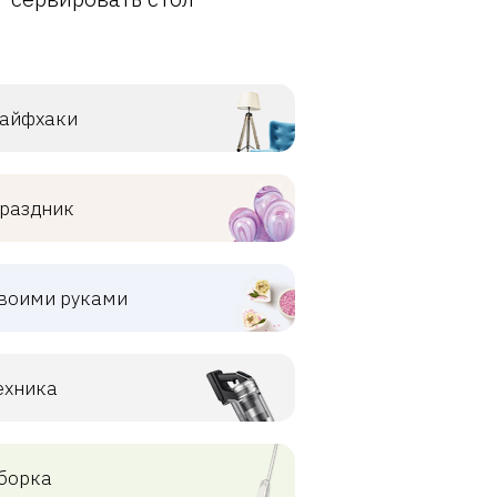
айфхаки
раздник
воими руками
ехника
борка