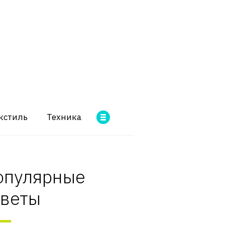
кстиль
Техника
опулярные
оветы