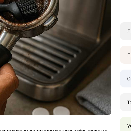
Л
П
С
Т
У