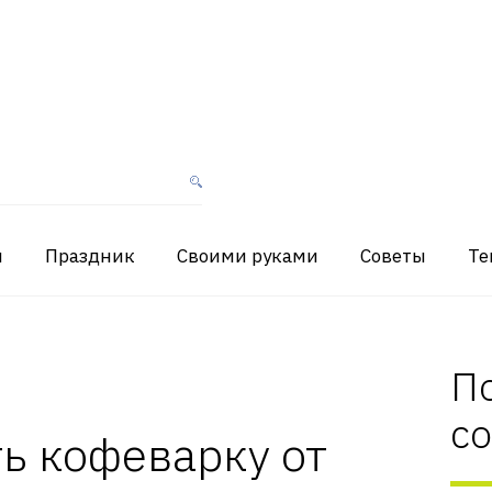
я
Праздник
Своими руками
Советы
Те
П
с
ь кофеварку от