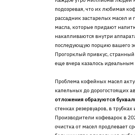
Каждое утро миллионы людей н
подозревая, что их любимая ко
рассадник застарелых масел и 
масла, которые придают напит
накапливаются внутри аппарата
последующую порцию вашего эс
Прогорклый привкус, странный з
еще вчера казалось идеальным 
Проблема кофейных масел актуа
капельных до дорогостоящих а
отложения образуются буквал
стенках резервуаров, в трубках
Производители кофеварок в 202
очистка от масел продлевает с