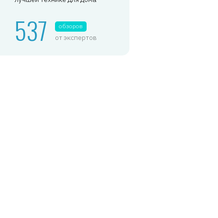
537
обзоров
от экспертов