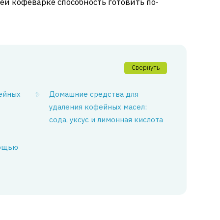
ей кофеварке способность готовить по-
Свернуть
ейных
Домашние средства для
удаления кофейных масел:
сода, уксус и лимонная кислота
мощью