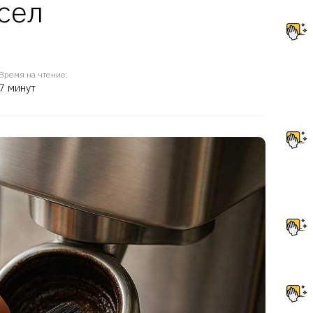
сел
Время на чтение:
7 минут