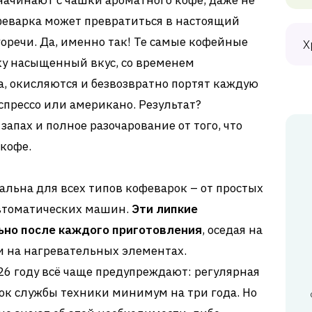
ачинают с чашки ароматного кофе, даже не
феварка может превратиться в настоящий
горечи. Да, именно так! Те самые кофейные
Х
ку насыщенный вкус, со временем
, окисляются и безвозвратно портят каждую
прессо или американо. Результат?
апах и полное разочарование от того, что
кофе.
льна для всех типов кофеварок – от простых
втоматических машин.
Эти липкие
ьно после каждого приготовления
, оседая на
 и на нагревательных элементах.
6 году всё чаще предупреждают: регулярная
рок службы техники минимум на три года. Но