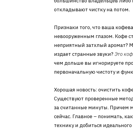
большинство владельцев либо н
откладывают чистку на потом.
Признаки того, что ваша кофев
невооруженным глазом. Кофе ст
неприятный затхлый аромат? М
издает странные звуки?
Это коф
чем дольше вы игнорируете про
первоначальную чистоту и фун
Хорошая новость: очистить кофе
Существуют проверенные методы
за считанные минуты. Причем м
сейчас. Главное – понимать, ка
технику и добиться идеального 