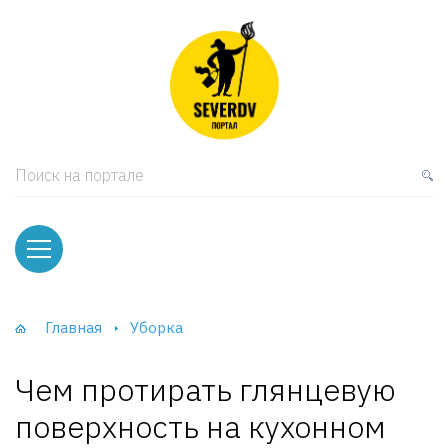
кая мебель
ки и Стеллажи
лы
Поиск на портале
вати
оды и тумбы
ваны
Главная
Уборка
фы и Шкафы-Купе
Чем протирать глянцевую
поверхность на кухонном