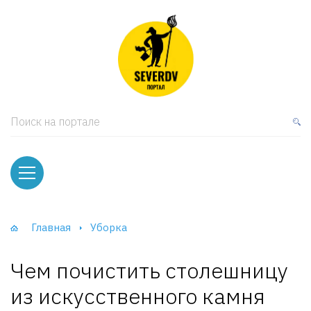
кая мебель
ки и Стеллажи
лы
Поиск на портале
вати
оды и тумбы
ваны
Главная
Уборка
фы и Шкафы-Купе
Чем почистить столешницу
из искусственного камня