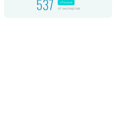
537
обзоров
от экспертов