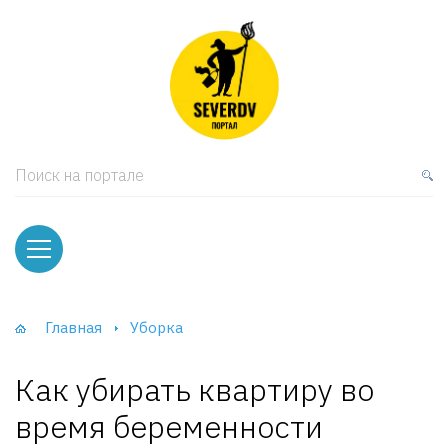
кая мебель
ки и Стеллажи
лы
Поиск на портале
вати
оды и тумбы
ваны
Главная
Уборка
фы и Шкафы-Купе
Как убирать квартиру во
время беременности