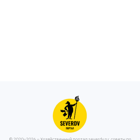
© 2020–2026 – Хозяйственный портал severdv.ru: советы по