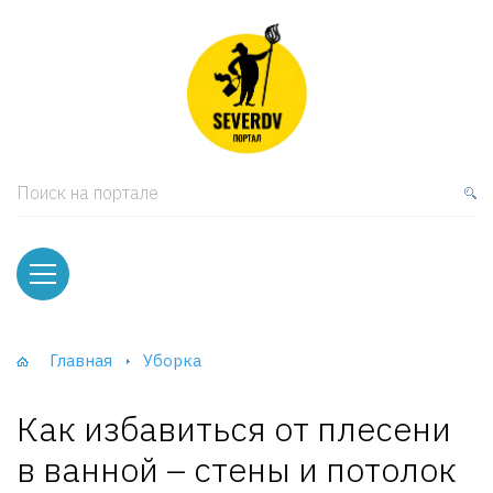
кая мебель
ки и Стеллажи
лы
Поиск на портале
вати
оды и тумбы
ваны
Главная
Уборка
фы и Шкафы-Купе
Как избавиться от плесени
в ванной – стены и потолок