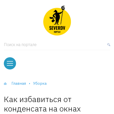
кая мебель
ки и Стеллажи
лы
Поиск на портале
вати
оды и тумбы
ваны
Главная
Уборка
фы и Шкафы-Купе
Как избавиться от
конденсата на окнах