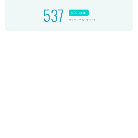
537
обзоров
от экспертов