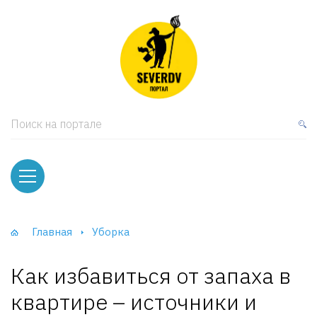
кая мебель
ки и Стеллажи
лы
Поиск на портале
вати
оды и тумбы
ваны
Главная
Уборка
фы и Шкафы-Купе
Как избавиться от запаха в
квартире – источники и