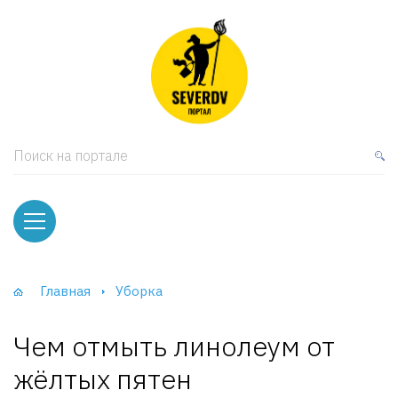
кая мебель
ки и Стеллажи
лы
Поиск на портале
вати
оды и тумбы
ваны
Главная
Уборка
фы и Шкафы-Купе
Чем отмыть линолеум от
жёлтых пятен