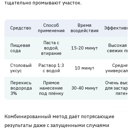
тщательно промывают участок.
Способ
Время
Средство
Эффективно
применения
воздействия
Паста с
Пищевая
Высокая д
водой,
15-20 минут
сода
свежих пят
втирание
Столовый
Раствор 1:3
Средняя,
10 минут
уксус
с водой
универсаль
Перекись
Прямое
Очень высо
водорода
нанесение
30-40 минут
для застаре
3%
под плёнку
пятен
Комбинированный метод даёт потрясающие
результаты даже с запущенными случаями