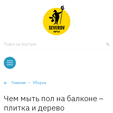
кая мебель
ки и Стеллажи
лы
Поиск на портале
вати
оды и тумбы
ваны
Главная
Уборка
фы и Шкафы-Купе
Чем мыть пол на балконе –
плитка и дерево