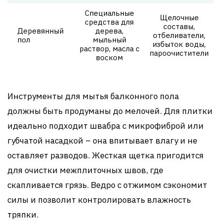
Специальные
Щелочные
средства для
составы,
Деревянный
дерева,
отбеливатели,
пол
мыльный
избыток воды,
раствор, масла с
пароочистители
воском
Инструменты для мытья балконного пола
должны быть продуманы до мелочей. Для плитки
идеально подходит швабра с микрофиброй или
губчатой насадкой – она впитывает влагу и не
оставляет разводов. Жесткая щетка пригодится
для очистки межплиточных швов, где
скапливается грязь. Ведро с отжимом сэкономит
силы и позволит контролировать влажность
тряпки.