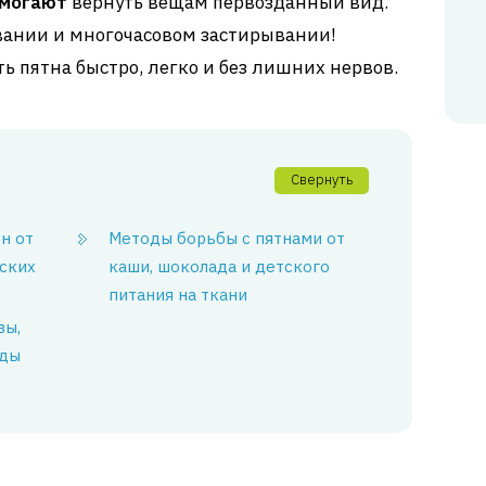
омогают
вернуть вещам первозданный вид.
вании и многочасовом застирывании!
ь пятна быстро, легко и без лишних нервов.
Свернуть
н от
Методы борьбы с пятнами от
тских
каши, шоколада и детского
питания на ткани
вы,
жды