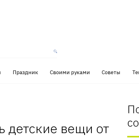
я
Праздник
Своими руками
Советы
Те
П
с
ь детские вещи от