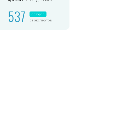
537
обзоров
от экспертов