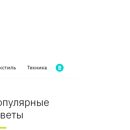
кстиль
Техника
опулярные
оветы