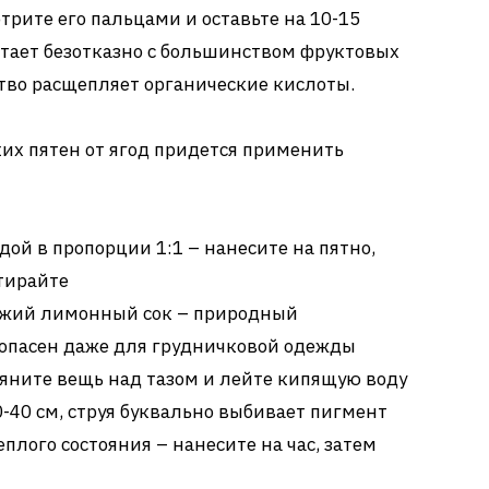
трите его пальцами и оставьте на 10-15
отает безотказно с большинством фруктовых
тво расщепляет органические кислоты.
ких пятен от ягод придется применить
одой в пропорции 1:1 – нанесите на пятно,
тирайте
ежий лимонный сок – природный
зопасен даже для грудничковой одежды
тяните вещь над тазом и лейте кипящую воду
0-40 см, струя буквально выбивает пигмент
плого состояния – нанесите на час, затем