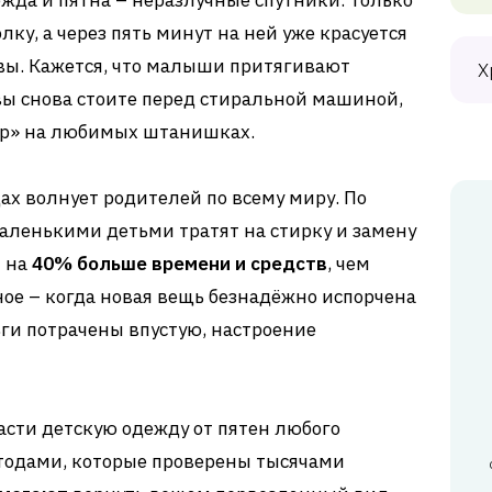
ежда и пятна – неразлучные спутники. Только
лку, а через пять минут на ней уже красуется
авы. Кажется, что малыши притягивают
Х
 вы снова стоите перед стиральной машиной,
вр» на любимых штанишках.
ах волнует родителей по всему миру. По
маленькими детьми тратят на стирку и замену
м на
40% больше времени и средств
, чем
ное – когда новая вещь безнадёжно испорчена
ьги потрачены впустую, настроение
спасти детскую одежду от пятен любого
тодами, которые проверены тысячами