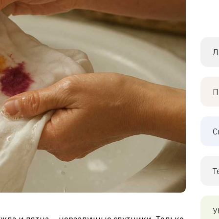
Л
П
С
Т
У