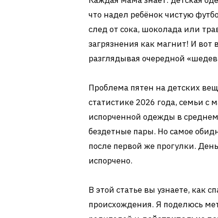
Каждая мама знает: детская од
что надел ребёнок чистую футбо
след от сока, шоколада или тр
загрязнения как магнит! И вот
разглядывая очередной «шеде
Проблема пятен на детских вещ
статистике 2026 года, семьи с 
испорченной одежды в средне
бездетные пары. Но самое обид
после первой же прогулки. Ден
испорчено.
В этой статье вы узнаете, как 
происхождения. Я поделюсь ме