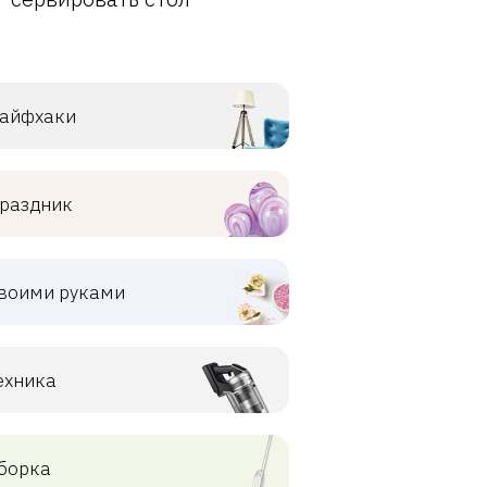
айфхаки
раздник
воими руками
ехника
борка