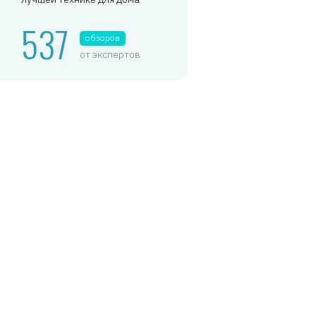
537
обзоров
от экспертов