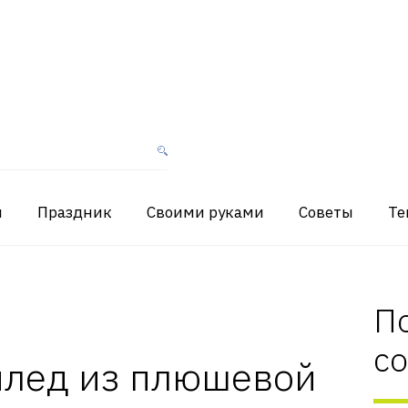
я
Праздник
Своими руками
Советы
Те
П
с
плед из плюшевой