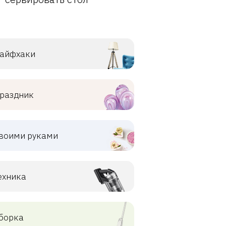
айфхаки
раздник
воими руками
ехника
борка