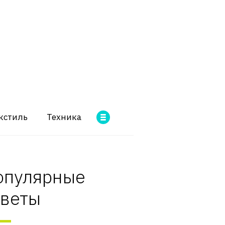
кстиль
Техника
опулярные
оветы