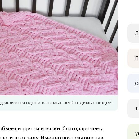
Л
П
С
д является одной из самых необходимых вещей.
Т
 объемом пряжи и вязки, благодаря чему
У
ло, и прохладу. Именно поэтому они так