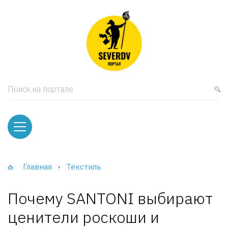
кая мебель
ки и Стеллажи
лы
Поиск на портале
вати
оды и тумбы
ваны
Главная
Текстиль
фы и Шкафы-Купе
Почему SANTONI выбирают
ценители роскоши и