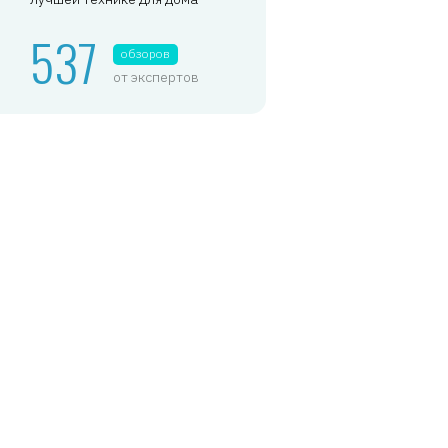
537
обзоров
от экспертов