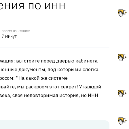
ения по инн
Время на чтение:
7 минут
туация: вы стоите перед дверью кабинета
олненные документы, под которыми слегка
просом: “На какой же системе
вайте, мы раскроем этот секрет! У каждой
века, своя неповторимая история, но ИНН