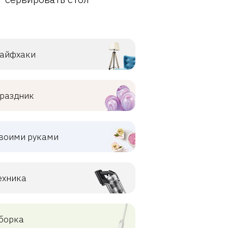
айфхаки
раздник
воими руками
ехника
борка