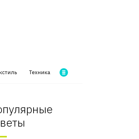
кстиль
Техника
опулярные
оветы