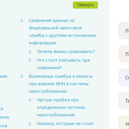
Свернуть
Сравнение данных из
Федеральной налоговой
Л
службы с другими источниками
информации
Почему важно сравнивать?
П
Что стоит учитывать при
сравнении?
ния
Возможные ошибки и нюансы
С
я
при анализе ИНН и системы
налогообложения
Частые ошибки при
Т
определении системы
ка
налогообложения
тему
Нюансы, которые не стоит
У
атов