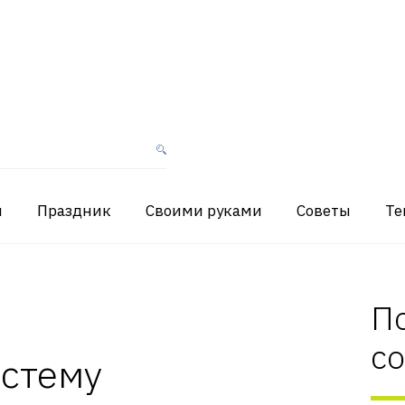
я
Праздник
Своими руками
Советы
Те
П
с
истему