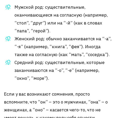
Мужской род: существительные,
оканчивающиеся на согласную (например,
“стол”, “друг”) или на “-й” (как в словах
“папа”, “герой”).
Женский род: обычно заканчивается на “-а”,
“-я” (например, “книга”, “фея”). Иногда
также на согласную (как “мать”, “соседка”).
Средний род: существительные, которые
заканчиваются на “-о”, “-е” (например,
“окно”, “море”).
Если у вас возникают сомнения, просто
вспомните, что “он” – это о мужчинах, “она” – о
женщинах, а “оно” – касается чего-то, что не
умеет решать, к какому полу себя отнести.