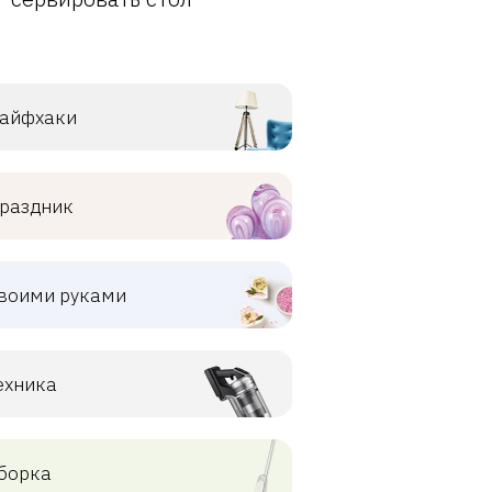
айфхаки
раздник
воими руками
ехника
борка