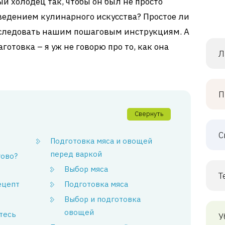
й холодец так, чтобы он был не просто
ведением кулинарного искусства? Простое ли
и следовать нашим пошаговым инструкциям. А
готовка – я уж не говорю про то, как она
Л
!
П
Свернуть
С
Подготовка мяса и овощей
перед варкой
гово?
Выбор мяса
Т
ецепт
Подготовка мяса
Выбор и подготовка
овощей
тесь
У