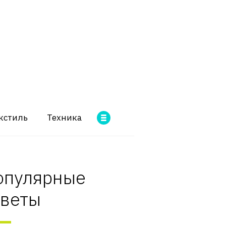
кстиль
Техника
опулярные
оветы