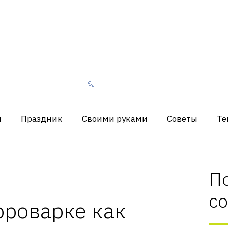
я
Праздник
Своими руками
Советы
Те
П
с
ороварке как