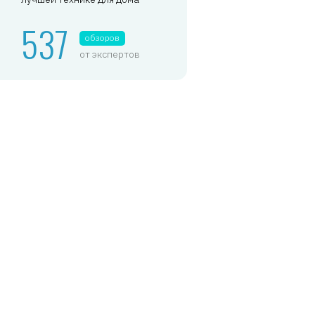
537
обзоров
от экспертов