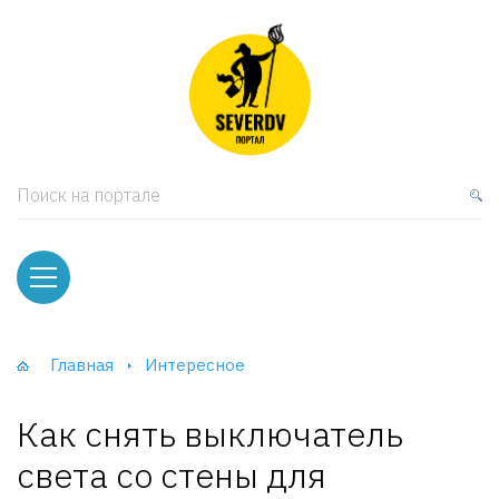
кая мебель
ки и Стеллажи
лы
Поиск на портале
вати
оды и тумбы
ваны
Главная
Интересное
фы и Шкафы-Купе
Как снять выключатель
света со стены для