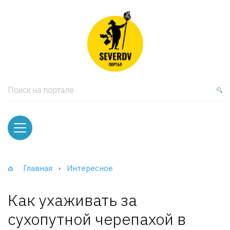
кая мебель
ки и Стеллажи
лы
Поиск на портале
вати
оды и тумбы
ваны
Главная
Интересное
фы и Шкафы-Купе
Как ухаживать за
сухопутной черепахой в