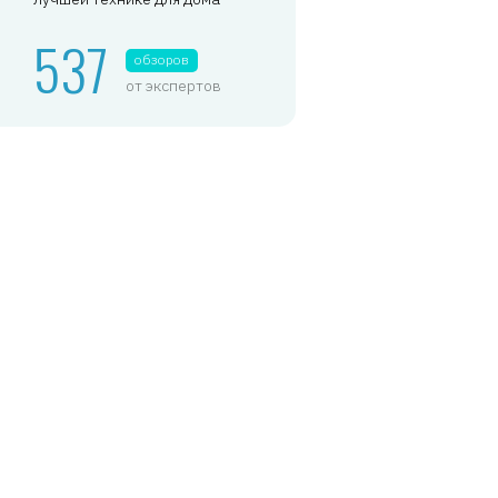
537
обзоров
от экспертов