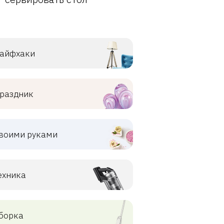
айфхаки
раздник
воими руками
ехника
борка