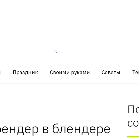
я
Праздник
Своими руками
Советы
Те
П
с
рендер в блендере