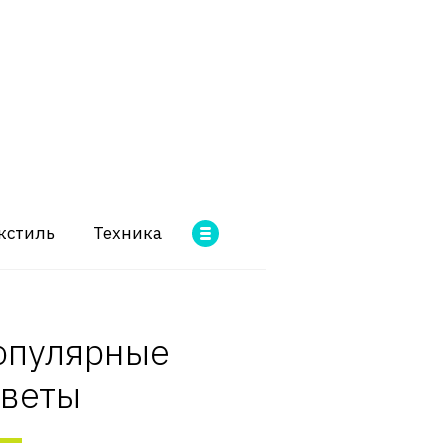
кстиль
Техника
опулярные
оветы