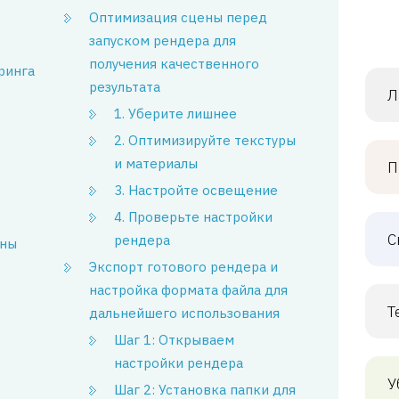
Оптимизация сцены перед
запуском рендера для
получения качественного
ринга
результата
Л
1. Уберите лишнее
2. Оптимизируйте текстуры
и материалы
П
3. Настройте освещение
4. Проверьте настройки
С
рендера
ены
Экспорт готового рендера и
настройка формата файла для
Т
дальнейшего использования
Шаг 1: Открываем
настройки рендера
У
Шаг 2: Установка папки для