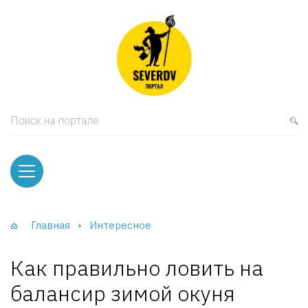
кая мебель
ки и Стеллажи
лы
Поиск на портале
вати
оды и тумбы
ваны
Главная
Интересное
фы и Шкафы-Купе
Как правильно ловить на
балансир зимой окуня