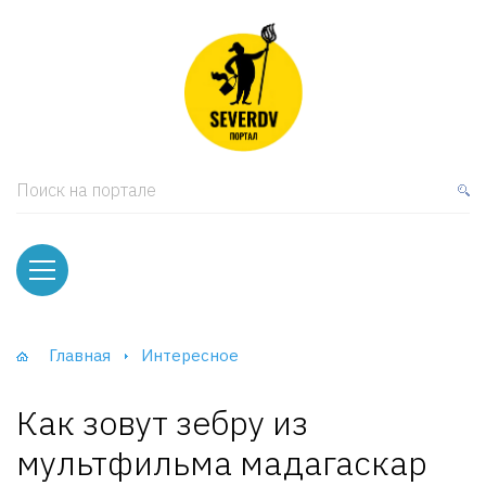
кая мебель
ки и Стеллажи
лы
Поиск на портале
вати
оды и тумбы
ваны
Главная
Интересное
фы и Шкафы-Купе
Как зовут зебру из
мультфильма мадагаскар