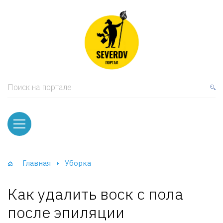
кая мебель
ки и Стеллажи
лы
Поиск на портале
вати
оды и тумбы
ваны
Главная
Уборка
фы и Шкафы-Купе
Как удалить воск с пола
после эпиляции