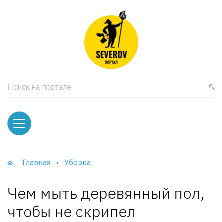
кая мебель
ки и Стеллажи
лы
Поиск на портале
вати
оды и тумбы
ваны
Главная
Уборка
фы и Шкафы-Купе
Чем мыть деревянный пол,
чтобы не скрипел