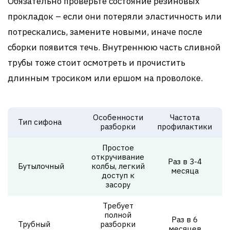
Обязательно проверьте состояние резиновых
прокладок – если они потеряли эластичность или
потрескались, замените новыми, иначе после
сборки появится течь. Внутреннюю часть сливной
трубы тоже стоит осмотреть и прочистить
длинным тросиком или ершом на проволоке.
Особенности
Частота
Тип сифона
разборки
профилактики
Простое
откручивание
Раз в 3-4
Бутылочный
колбы, легкий
месяца
доступ к
засору
Требует
полной
Раз в 6
Трубный
разборки
месяцев