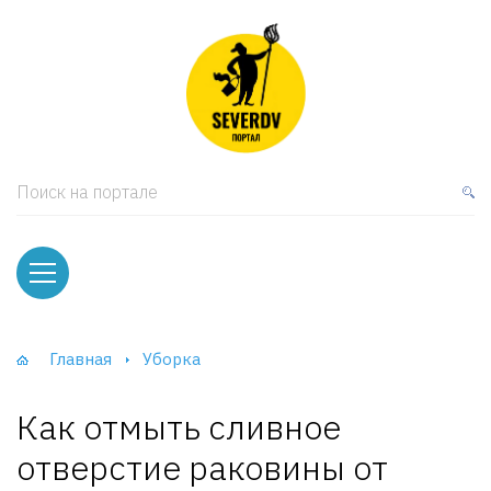
кая мебель
ки и Стеллажи
лы
Поиск на портале
вати
оды и тумбы
ваны
Главная
Уборка
фы и Шкафы-Купе
Как отмыть сливное
отверстие раковины от