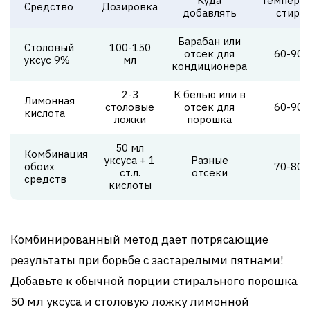
Куда
Температ
Средство
Дозировка
добавлять
стирк
Барабан или
Столовый
100-150
отсек для
60-90°
уксус 9%
мл
кондиционера
2-3
К белью или в
Лимонная
столовые
отсек для
60-90°
кислота
ложки
порошка
50 мл
Комбинация
уксуса + 1
Разные
обоих
70-80°
ст.л.
отсеки
средств
кислоты
Комбинированный метод дает потрясающие
результаты при борьбе с застарелыми пятнами!
Добавьте к обычной порции стирального порошка
50 мл уксуса и столовую ложку лимонной