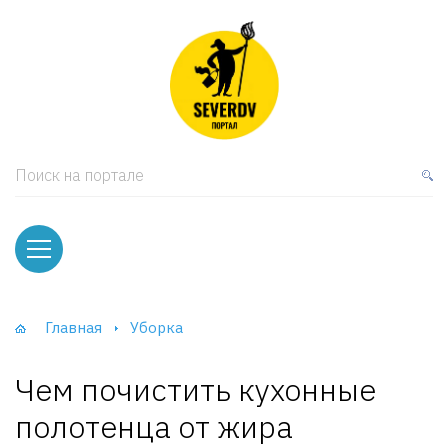
кая мебель
ки и Стеллажи
лы
Поиск на портале
вати
оды и тумбы
ваны
Главная
Уборка
фы и Шкафы-Купе
Чем почистить кухонные
полотенца от жира