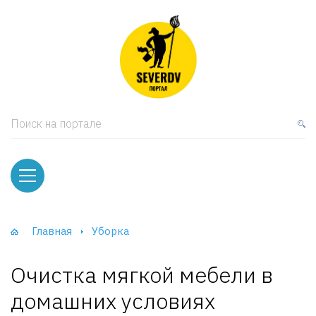
кая мебель
ки и Стеллажи
лы
Поиск на портале
вати
оды и тумбы
ваны
Главная
Уборка
фы и Шкафы-Купе
Очистка мягкой мебели в
домашних условиях