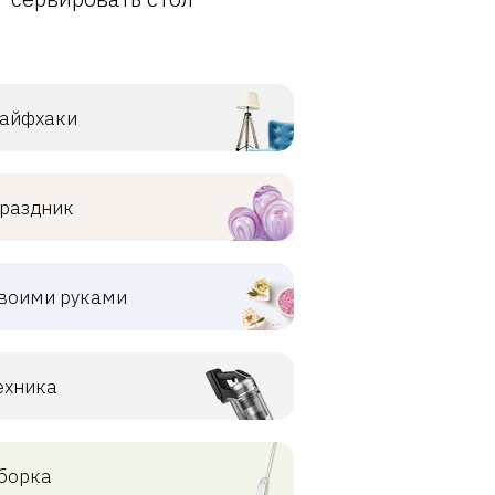
айфхаки
раздник
воими руками
ехника
борка