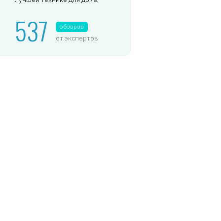
537
обзоров
от экспертов