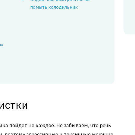
помыть холодильник
ых
истки
ка пойдет не каждое. Не забываем, что речь
и, поэтому агрессивные и токсичные моющие