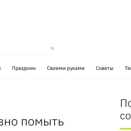
я
Праздник
Своими руками
Советы
Те
П
с
вно помыть