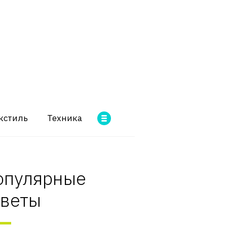
кстиль
Техника
опулярные
оветы