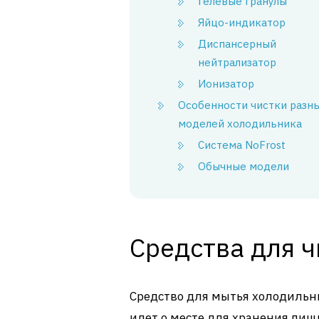
Гелевые гранулы
Яйцо-индикатор
Диспансерный
нейтрализатор
Ионизатор
Особенности чистки разн
моделей холодильника
Система NoFrost
Обычные модели
Средства для ч
Средство для мытья холодильни
идет о месте для хранения пищ