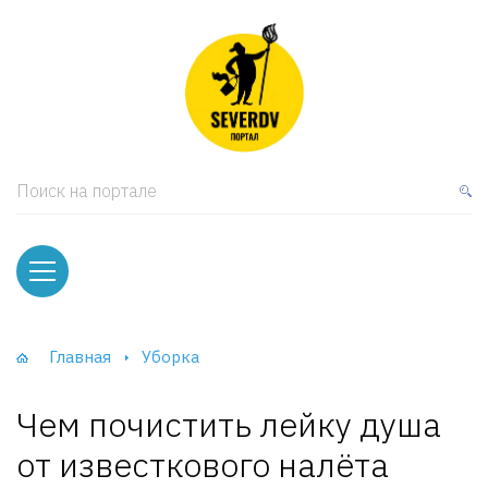
кая мебель
ки и Стеллажи
лы
Поиск на портале
вати
оды и тумбы
ваны
Главная
Уборка
фы и Шкафы-Купе
Чем почистить лейку душа
от известкового налёта