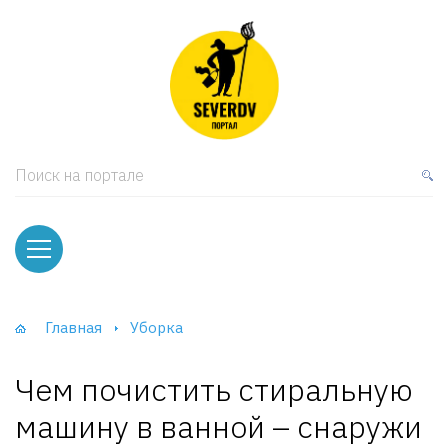
кая мебель
ки и Стеллажи
лы
Поиск на портале
вати
оды и тумбы
ваны
Главная
Уборка
фы и Шкафы-Купе
Чем почистить стиральную
машину в ванной – снаружи