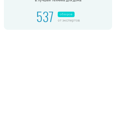
537
обзоров
от экспертов