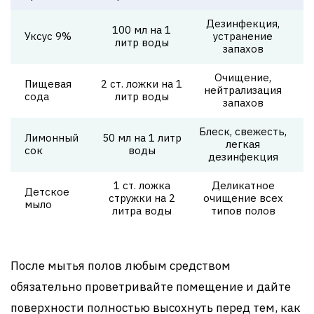
Дезинфекция,
100 мл на 1
Уксус 9%
устранение
литр воды
запахов
Очищение,
Пищевая
2 ст. ложки на 1
нейтрализация
сода
литр воды
запахов
Блеск, свежесть,
Лимонный
50 мл на 1 литр
легкая
сок
воды
дезинфекция
1 ст. ложка
Деликатное
Детское
стружки на 2
очищение всех
мыло
литра воды
типов полов
После мытья полов любым средством
обязательно проветривайте помещение и дайте
поверхности полностью высохнуть перед тем, как