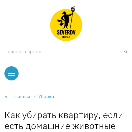
кая мебель
ки и Стеллажи
лы
Поиск на портале
вати
оды и тумбы
ваны
Главная
Уборка
фы и Шкафы-Купе
Как убирать квартиру, если
есть домашние животные